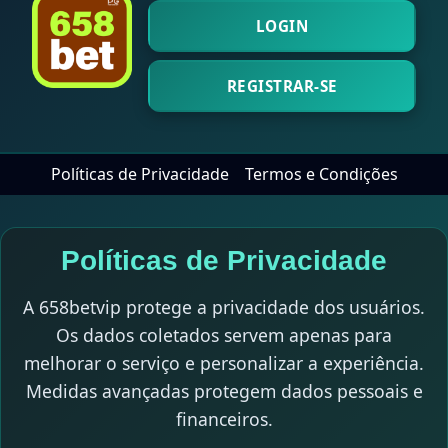
LOGIN
REGISTRAR-SE
Políticas de Privacidade
Termos e Condições
Políticas de Privacidade
A 658betvip protege a privacidade dos usuários.
Os dados coletados servem apenas para
melhorar o serviço e personalizar a experiência.
Medidas avançadas protegem dados pessoais e
financeiros.