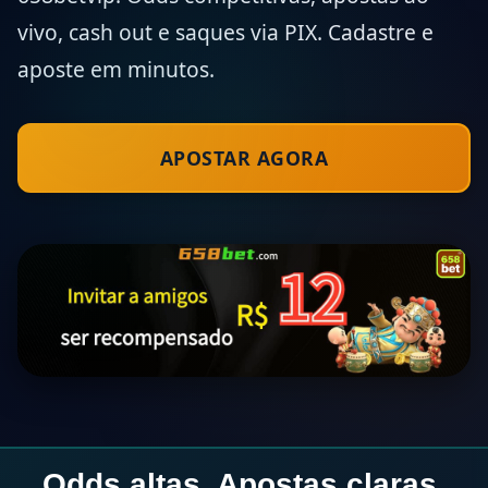
vivo, cash out e saques via PIX. Cadastre e
aposte em minutos.
APOSTAR AGORA
Odds altas. Apostas claras.