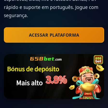
rápido e suporte em português. Jogue com
segurança.
ACESSAR PLATAFORMA