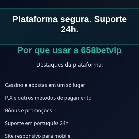
Plataforma segura. Suporte
24h.
Por que usar a 658betvip
Destaques da plataforma:
Cassino e apostas em um só lugar
PIX e outros métodos de pagamento
Bônus e promoções
Suporte em português 24h
Site responsivo para mobile