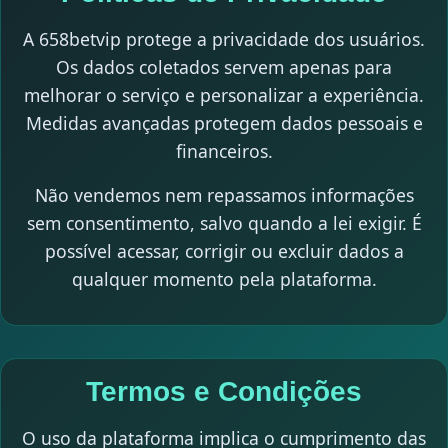
A 658betvip protege a privacidade dos usuários.
Os dados coletados servem apenas para
melhorar o serviço e personalizar a experiência.
Medidas avançadas protegem dados pessoais e
financeiros.
Não vendemos nem repassamos informações
sem consentimento, salvo quando a lei exigir. É
possível acessar, corrigir ou excluir dados a
qualquer momento pela plataforma.
Termos e Condições
O uso da plataforma implica o cumprimento das