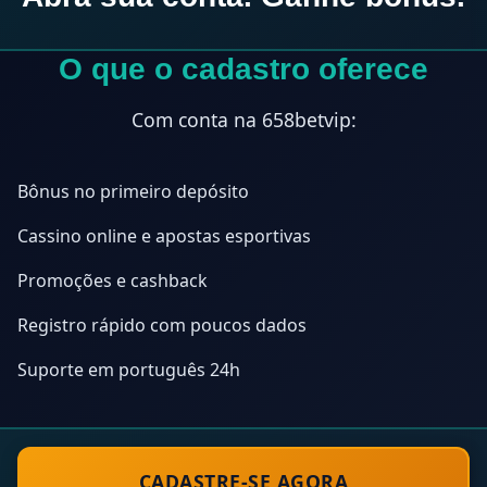
O que o cadastro oferece
Com conta na 658betvip:
Bônus no primeiro depósito
Cassino online e apostas esportivas
Promoções e cashback
Registro rápido com poucos dados
Suporte em português 24h
CADASTRE-SE AGORA