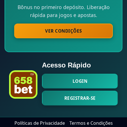
Bônus no primeiro depósito. Liberação
rápida para jogos e apostas.
VER CONDIÇÕES
Acesso Rápido
LOGIN
REGISTRAR-SE
Políticas de Privacidade
Termos e Condições